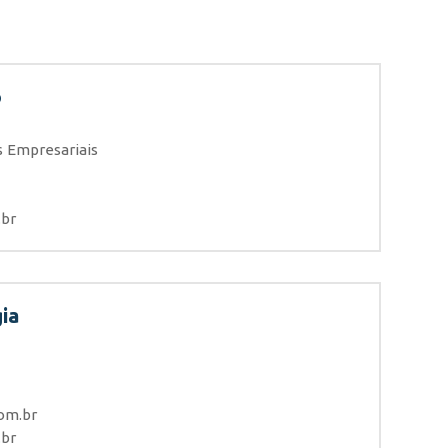
o
 Empresariais
.br
ia
com.br
.br