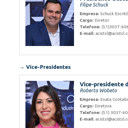
Filipe Schuck
Empresa:
Schuck Escritó
Cargo:
Diretor
Telefone:
(51)3037-60
E-mail:
acistsl@acistsl.
→ Vice-Presidentes
Vice-presidente 
Roberta Wobeto
Empresa:
Exata Contabi
Cargo:
Diretora
Telefone:
(51) 3037-6
E-mail:
acistsl@acistsl.