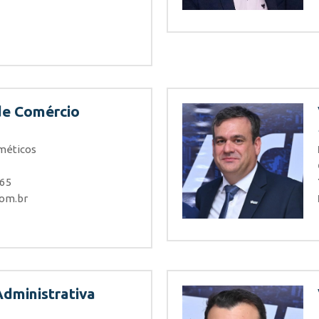
de Comércio
méticos
065
com.br
Administrativa