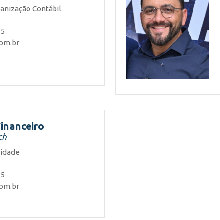
anização Contábil
65
com.br
Financeiro
ch
lidade
65
com.br