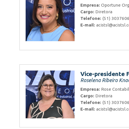
Empresa:
Oportune Org
Cargo:
Diretora
Telefone:
(51) 303760
E-mail:
acistsl@acistsl.
Vice-presidente 
Roselena Ribeiro Kna
Empresa:
Rose Contabi
Cargo:
Diretora
Telefone:
(51) 303760
E-mail:
acistsl@acistsl.