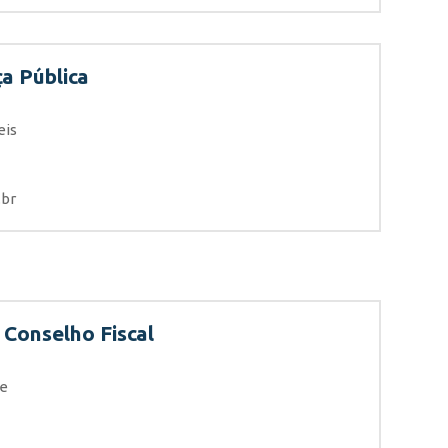
a Pública
eis
.br
Conselho Fiscal
de