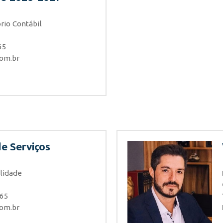
rio Contábil
65
com.br
de Serviços
lidade
065
com.br