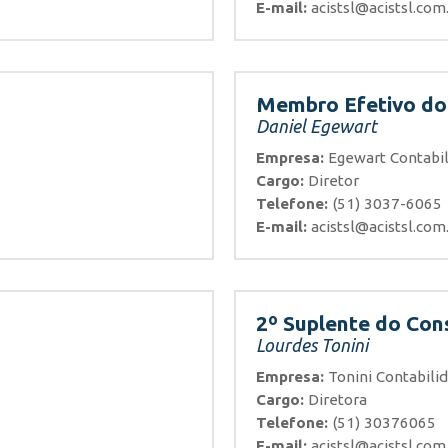
E-mail:
acistsl@acistsl.com
Membro Efetivo do 
Daniel Egewart
Empresa:
Egewart Contabi
Cargo:
Diretor
Telefone:
(51) 3037-6065
E-mail:
acistsl@acistsl.com
2º Suplente do Cons
Lourdes Tonini
Empresa:
Tonini Contabili
Cargo:
Diretora
Telefone:
(51) 30376065
E-mail:
acistsl@acistsl.com