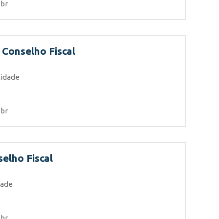
.br
Conselho Fiscal
lidade
.br
elho Fiscal
dade
.br