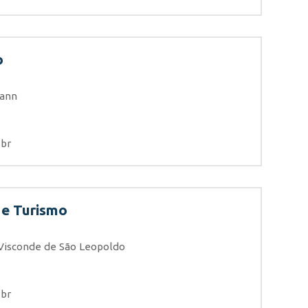
o
ann
.br
 e Turismo
Visconde de São Leopoldo
.br